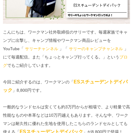
こんにちは、ワークマン社外取締役のサリーです。毎週家族でキャ
ンプに出撃し、キャンプ情報やワークマン商品レビューを
YouTube「
サリーチャンネル
」「
サリーのキャンプチャンネル
」
にて毎週配信。また「ちょっとキャンプ行ってくる。」という
ブロ
グ
でもご紹介しています。
ESスチューデントデイパ
今回ご紹介するのは、ワークマンの「
ック
」8,800円です。
一般的なランドセルは安くても約3万円からが相場で、より軽量で高
性能なものや本革などは10万円越えもあります。そんな中、ワーク
マンは耐久性に優れた生地を使用したこちらのランドセルとしても
ESスチューデントデイパック
使える「
」が8,800円で登場！