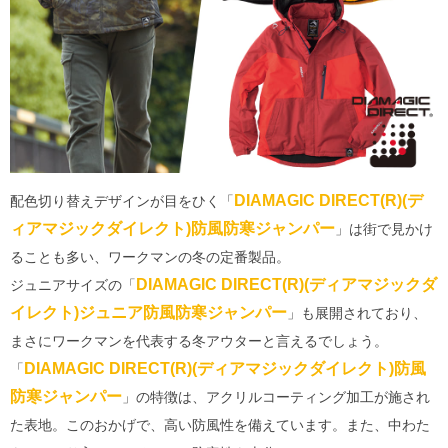
DIAMAGIC DIRECT(R)(デ
配色切り替えデザインが目をひく「
ィアマジックダイレクト)防風防寒ジャンパー
」は街で見かけ
ることも多い、ワークマンの冬の定番製品。
DIAMAGIC DIRECT(R)(ディアマジックダ
ジュニアサイズの「
イレクト)ジュニア防風防寒ジャンパー
」も展開されており、
まさにワークマンを代表する冬アウターと言えるでしょう。
DIAMAGIC DIRECT(R)(ディアマジックダイレクト)防風
「
防寒ジャンパー
」の特徴は、アクリルコーティング加工が施され
た表地。このおかげで、高い防風性を備えています。また、中わた