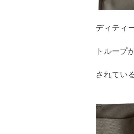
ディティ
トループ
されてい