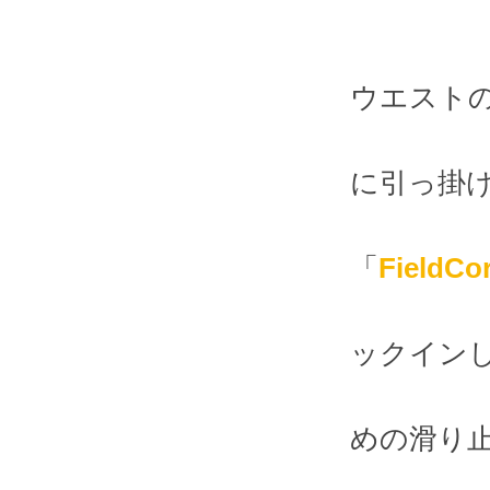
ウエスト
に引っ掛
「
FieldCo
ックイン
めの滑り