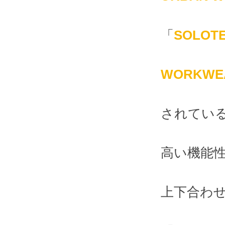
「
SOLOT
WORKW
されてい
高い機能
上下合わ