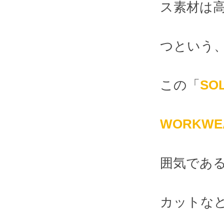
ス素材は
つという
この「
SO
WORKW
囲気であ
カットな