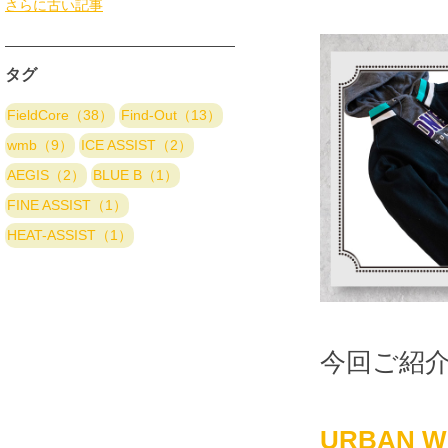
さらに古い記事
タグ
FieldCore（38）
Find-Out（13）
wmb（9）
ICE ASSIST（2）
AEGIS（2）
BLUE B（1）
FINE ASSIST（1）
HEAT-ASSIST（1）
今回ご紹
URBAN 