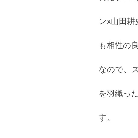
ンx山田
も相性の
なので、
を羽織っ
す。