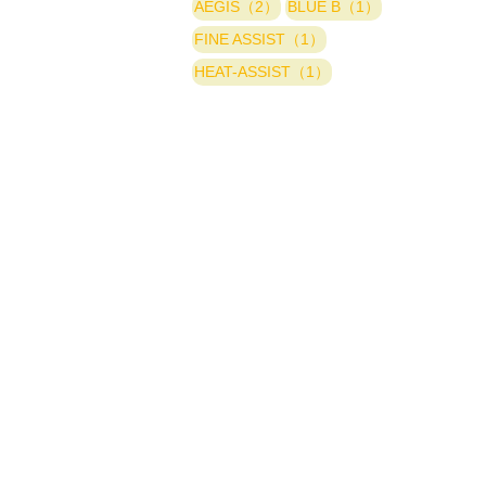
AEGIS（2）
BLUE B（1）
FINE ASSIST（1）
HEAT-ASSIST（1）