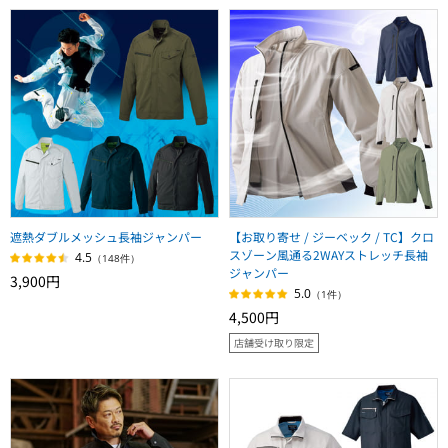
遮熱ダブルメッシュ長袖ジャンパー
【お取り寄せ / ジーベック / TC】クロ
スゾーン風通る2WAYストレッチ長袖
4.5
（148件）
ジャンパー
3,900円
5.0
（1件）
4,500円
店舗受け取り限定