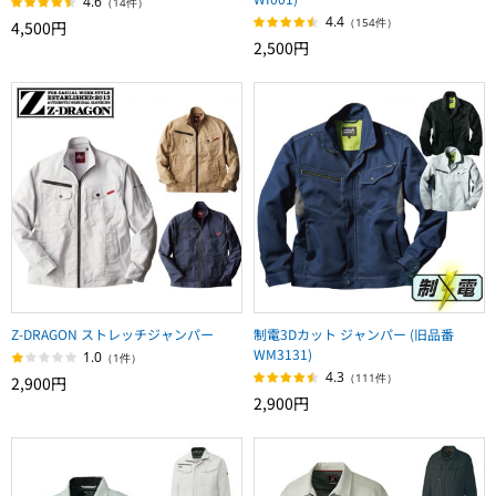
4.6
（14件）
4.4
（154件）
4,500円
2,500円
Z-DRAGON ストレッチジャンパー
制電3Dカット ジャンパー (旧品番
WM3131)
1.0
（1件）
4.3
（111件）
2,900円
2,900円