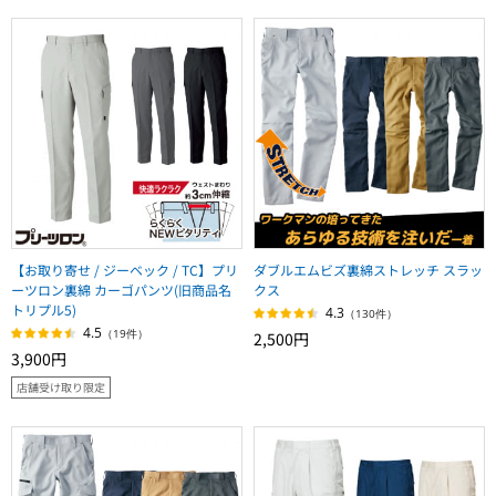
【お取り寄せ / ジーベック / TC】プリ
ダブルエムビズ裏綿ストレッチ スラッ
ーツロン裏綿 カーゴパンツ(旧商品名
クス
トリプル5)
4.3
（130件）
4.5
（19件）
2,500円
3,900円
店舗受け取り限定