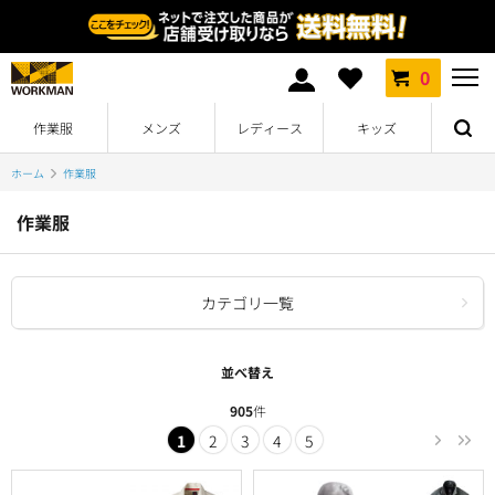
0
作業服
メンズ
レディース
キッズ
ホーム
作業服
作業服
カテゴリ一覧
並べ替え
905
件
1
2
3
4
5