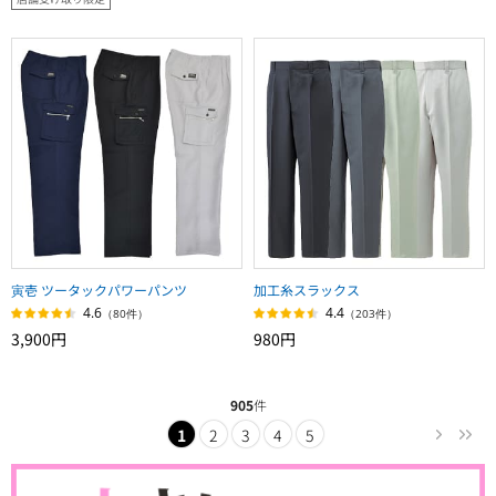
寅壱 ツータックパワーパンツ
加工糸スラックス
4.6
4.4
（80件）
（203件）
3,900円
980円
905
件
1
2
3
4
5