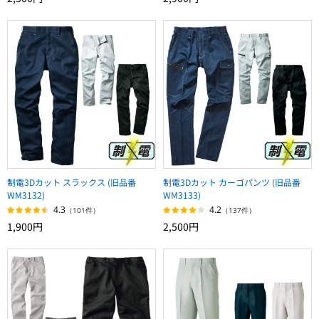
制電3Dカット スラックス (旧品番
制電3Dカット カーゴパンツ (旧品番
WM3132)
WM3133)
4.3
4.2
（101件）
（137件）
1,900円
2,500円