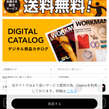
ご利用ガイド
プライバシーポリシー
特定商取引法に基づく表示
ご利用規約
当サイトではより良いサービス提供の為、Cookieを利用
企業情報
ワークマン コーポレートサイト
しております。詳細は
こちら
PC版でみる
承諾する