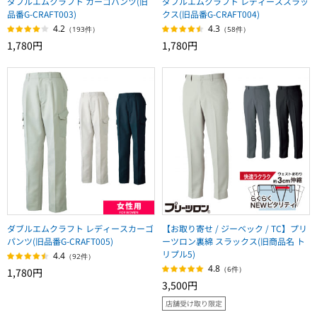
ダブルエムクラフト カーゴパンツ(旧
ダブルエムクラフト レディーススラッ
品番G-CRAFT003)
クス(旧品番G-CRAFT004)
4.2
4.3
（193件）
（58件）
1,780円
1,780円
ダブルエムクラフト レディースカーゴ
【お取り寄せ / ジーベック / TC】プリ
パンツ(旧品番G-CRAFT005)
ーツロン裏綿 スラックス(旧商品名 ト
リプル5)
4.4
（92件）
4.8
（6件）
1,780円
3,500円
店舗受け取り限定