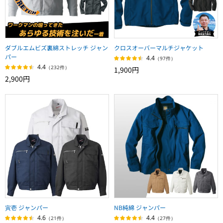
ダブルエムビズ裏綿ストレッチ ジャン
クロスオーバーマルチジャケット
パー
4.4
（97件）
4.4
（232件）
1,900円
2,900円
寅壱 ジャンパー
NB純綿 ジャンパー
4.6
4.4
（21件）
（27件）