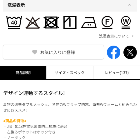
洗濯表示
洗濯表示について
お気に入りに登録
商品説明
サイズ・スペック
レビュー
(137)
デザイン連動するスタイル!
夏物の遮熱ダブルメッシュ、冬物のWフラップ防寒、蓄熱Wウォームと組み合わ
せにおススメ!
●商品の特徴●
・JIS T8118静電気帯電防止規格に適合
・左後ろポケットはホック付き
・ノータック