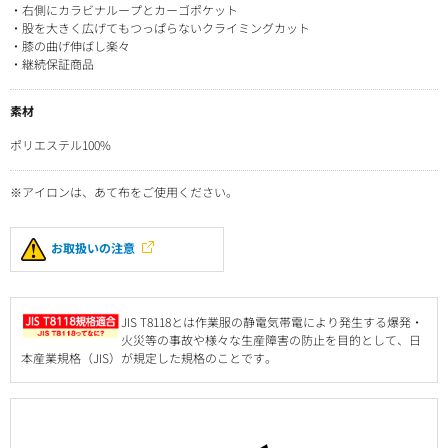
・右側にカラビナループとカーゴポケット
・股を大きく広げてもつっぱらないクライミングカット
・膝の曲げ伸ばし楽々
・継続保証商品
素材
ポリエステル100%
※アイロンは、あて布をご使用ください。
お取扱いの注意
JIS T8118とは作業服の静電気帯電により発生する爆発・
火災等の事故や様々な生産障害の防止を目的として、日
本産業規格（JIS）が規定した規格のことです。