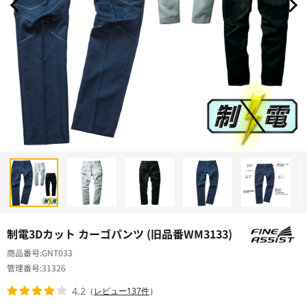
制電3Dカット カーゴパンツ (旧品番WM3133)
商品番号
GNT033
管理番号
31326
4.2
（
レビュー137件
）