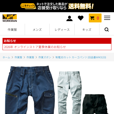
0
作業服
メンズ
レディース
キッズ
お知らせ
2026年 オンラインストア夏季休業のお知らせ
ホーム
作業服
作業服
作業ズボン
制電3Dカット カーゴパンツ (旧品番WM3133)