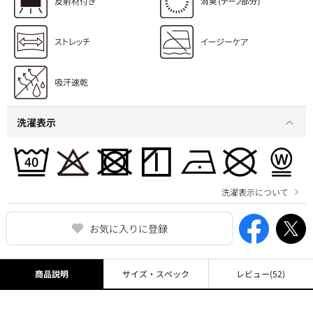
洗濯表示
洗濯表示について
お気に入りに登録
商品説明
サイズ・スペック
レビュー
(52)