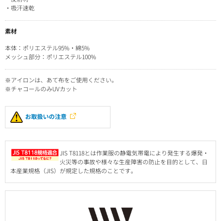
・吸汗速乾
素材
本体：ポリエステル95%・綿5%
メッシュ部分：ポリエステル100%
※アイロンは、あて布をご使用ください。
※チャコールのみUVカット
お取扱いの注意
JIS T8118とは作業服の静電気帯電により発生する爆発・
火災等の事故や様々な生産障害の防止を目的として、日
本産業規格（JIS）が規定した規格のことです。