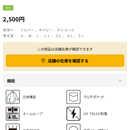
春夏
2,500円
カラー
シルバー 、ネイビー 、チャコール
サイズ
Ｓ 、Ｍ 、Ｌ 、ＬＬ 、３Ｌ 、４Ｌ 、５Ｌ
この商品は店舗在庫が確認できます
店舗の在庫を確認する
機能