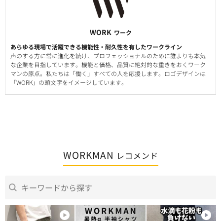
WORK
ワーク
あらゆる現場で活躍できる機能性・耐久性を有したワークライン
声のする方に常に進化を続け、プロフェッショナルのために誰よりも本気
な企業を目指しています。機能と価格、品質に絶対的な重きをおくワーク
マンの原点。私たちは「働く」すべての人を応援します。ロゴデザインは
「WORK」の頭文字をイメージしています。
WORKMAN
レコメンド