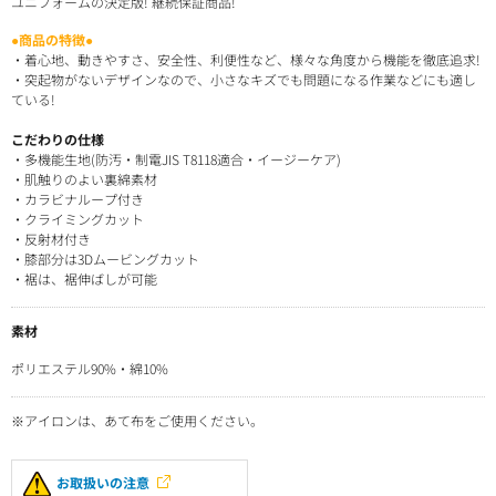
ユニフォームの決定版! 継続保証商品!
●商品の特徴●
・着心地、動きやすさ、安全性、利便性など、様々な角度から機能を徹底追求!
・突起物がないデザインなので、小さなキズでも問題になる作業などにも適し
ている!
こだわりの仕様
・多機能生地(防汚・制電JIS T8118適合・イージーケア)
・肌触りのよい裏綿素材
・カラビナループ付き
・クライミングカット
・反射材付き
・膝部分は3Dムービングカット
・裾は、裾伸ばしが可能
素材
ポリエステル90%・綿10%
※アイロンは、あて布をご使用ください。
お取扱いの注意