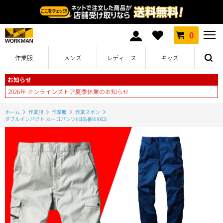
0
作業服
メンズ
レディース
キッズ
お知らせ
2026年 オンラインストア夏季休業のお知らせ
ホーム
作業服
作業服
作業ズボン
ダブルインパクト カーゴパンツ(旧品番WI002)