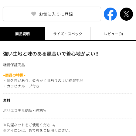
お気に入りに登録
商品説明
サイズ・スペック
レビュー
(0)
強い生地と味のある風合いで着心地がよい!!
継続保証商品
●商品の特徴●
・耐久性があり、柔らかく肌触りのよい綿混生地
・カラビナループ付き
素材
ポリエステル65%・綿35%
※洗濯ネットをご使用ください。
※アイロンは、あて布をご使用ください。