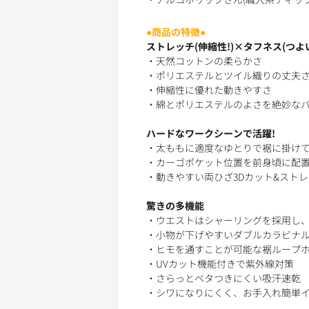
●商品の特徴●
ストレッチ(伸縮性!)×タフネス(つよい
・天然コットンの柔らかさ
・ポリエステルとツイル織りの丈夫
・伸縮性に優れた動きやすさ
・綿とポリエステルのよさを絶妙な
ハードなワークシーンで活躍!
・太ももに適度なゆとりで裾に掛け
・カーゴポケット位置を前身頃に配
・動きやすい両ひざ3Dカット&スト
驚きの多機能
・ウエストはシャーリングを採用し
・小物が下げやすいダブルカラビナ
・ヒモを通すことが可能な裾ループ
・UVカット機能付きで紫外線対策
・さらっとベタつきにくい吸汗速乾
・シワになりにくく、お手入れ簡単