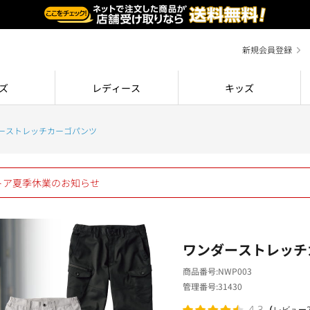
新規会員登録
ズ
レディース
キッズ
ーストレッチカーゴパンツ
ストア夏季休業のお知らせ
ワンダーストレッチ
商品番号
NWP003
管理番号
31430
（
4.3
レビュー2