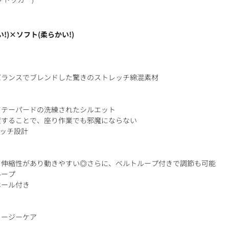
!)×ソフト(柔らかい!)
さ
バランスでブレンドした驚きのストレッチ綿混素材
てテーパードの洗練されたシルエット
置することで、座り作業でも邪魔にならない
レッチ設計
、伸縮性があり動きやすい◎さらに、ベルトループ付きで調節も可能
ループ
ホール付き
イージーケア