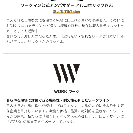
ワークマン公式アンバサダー アルコホリックさん
職人系 TikToker
与えられた仕事を常に妥協なく完璧に仕上げる生粋の塗装職人。その他に
もDJやプロカメラマンなど様々な職種を経験。現在は職人系ティックトッ
カーとしても活動中。
四児の父、波乱万丈だった人生。［ぶれない・折れない・流されない］そ
れがアルコホリックさんのスタイル。
WORK
ワーク
あらゆる現場で活躍できる機能性・耐久性を有したワークライン
声のする方に常に進化を続け、プロフェッショナルのために誰よりも本気
な企業を目指しています。機能と価格、品質に絶対的な重きをおくワーク
マンの原点。私たちは「働く」すべての人を応援します。ロゴデザインは
「WORK」の頭文字をイメージしています。