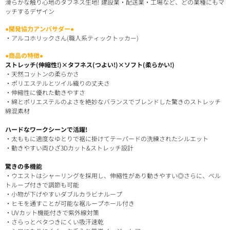
滑らかな触り心地のタフネス生地! 建設業・配送業・工場など、どの業種にもマ
ッチするデザイン
●開発協力アンバサダー●
・アルコホリックさん(職人系ティックトッカー)
●商品の特徴●
ストレッチ(伸縮性!)×タフネス(つよい!)×ソフト(柔らかい!)
・天然コットンの柔らかさ
・ポリエステルとツイル織りの丈夫さ
・伸縮性に優れた動きやすさ
・綿とポリエステルのよさを絶妙なバランスでブレンドした驚きのストレッチ
綿混素材
ハードなワークシーンで活躍!
・太ももに適度なゆとりで裾に掛けてテーパードの洗練されたシルエット
・動きやすい両ひざ3Dカット&ストレッチ設計
驚きの多機能
・ウエストはシャーリングを採用し、伸縮性があり動きやすい◎さらに、ベル
トループ付きで調節も可能
・小物が下げやすいダブルカラビナループ
・ヒモを通すことが可能な裾ループホール付き
・UVカット機能付きで紫外線対策
・さらっとベタつきにくい吸汗速乾