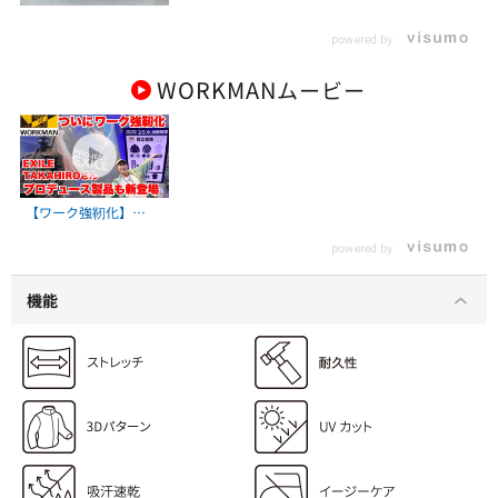
powered by
WORKMAN
ムービー
【ワーク強靭化】
EXILE TAKAHIROさん
powered by
プロデュース製品と、
上下セット3400円の新
世代ワークウェアが凄
機能
い！