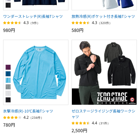
ワンダーストレッチ(R)長袖Tシャツ
放熱冷感(R)ポケット付き長袖Tシャツ
4.3
4.3
（9件）
（320件）
980円
580円
氷撃冷感(R)-10℃長袖Tシャツ
ゼロステージライジング長袖ワークシ
ャツ
4.2
（234件）
4.4
（31件）
780円
2,500円