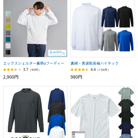
エックスシェルター暑熱αフーディー
裏綿・表速乾長袖ハイネック
3.7
4.4
（90件）
（136件）
2,900円
980円