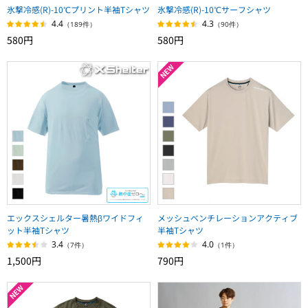
氷撃冷感(R)-10℃プリント半袖Tシャツ
氷撃冷感(R)-10℃サーフシャツ
4.4
4.3
（189件）
（90件）
580円
580円
エックスシェルター暑熱βワイドフィ
メッシュベンチレーションアクティブ
ット半袖Tシャツ
半袖Tシャツ
3.4
4.0
（7件）
（1件）
1,500円
790円