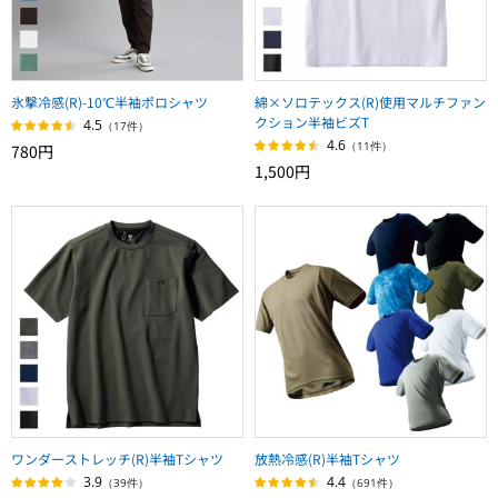
氷撃冷感(R)-10℃半袖ポロシャツ
綿×ソロテックス(R)使用マルチファン
クション半袖ビズT
4.5
（17件）
4.6
（11件）
780円
1,500円
ワンダーストレッチ(R)半袖Tシャツ
放熱冷感(R)半袖Tシャツ
3.9
4.4
（39件）
（691件）