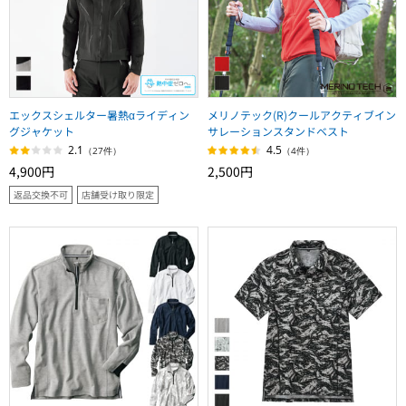
エックスシェルター暑熱αライディン
メリノテック(R)クールアクティブイン
グジャケット
サレーションスタンドベスト
2.1
4.5
（27件）
（4件）
4,900円
2,500円
返品交換不可
店舗受け取り限定