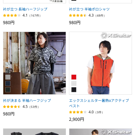
衿が立つ 長袖ハーフジップ
衿が立つ 半袖ポロシャツ
4.1
4.3
（167件）
（48件）
980円
980円
衿が決まる 半袖ハーフジップ
エックスシェルター暑熱αアクティブ
ベスト
4.5
（53件）
4.0
（3件）
980円
2,900円