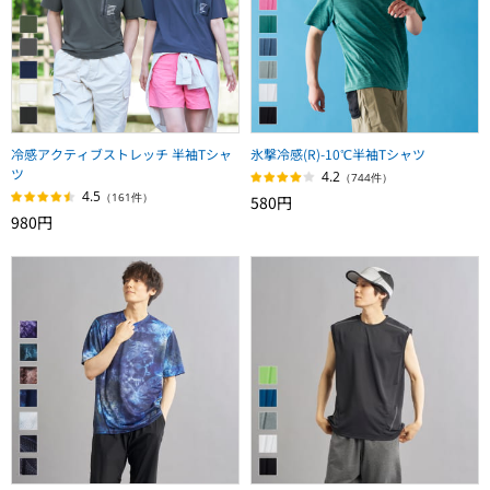
冷感アクティブストレッチ 半袖Tシャ
氷撃冷感(R)-10℃半袖Tシャツ
ツ
4.2
（744件）
4.5
（161件）
580円
980円