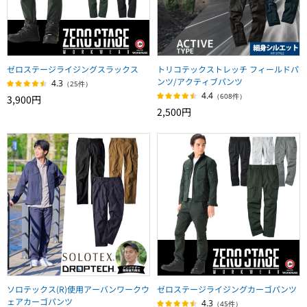
ゼロステージライジングスラックス
トリコテックストレッチ フィールドパ
ンツ/アクティブパンツ
4.3
（25件）
4.4
（608件）
3,900円
2,500円
ソロテックス(R)使用アーバンワークウ
ゼロステージライジングカーゴパンツ
ェアカーゴパンツ
4.3
（45件）