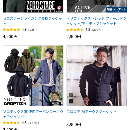
ゼロステージライジング長袖ジャケッ
トリコテックストレッチ フィールドジ
ト
ャケット/アクティブジャケット
4.8
4.3
（23件）
（205件）
4,900円
2,900円
ソロテックス(R)使用アーバンワークウ
プロコア(R)アークスジャケット
ェアジャンパー
4.3
（117件）
3,900円
2,900円