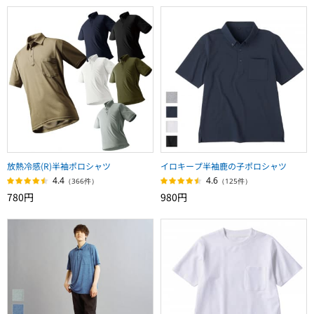
放熱冷感(R)半袖ポロシャツ
イロキープ半袖鹿の子ポロシャツ
4.4
4.6
（366件）
（125件）
780円
980円