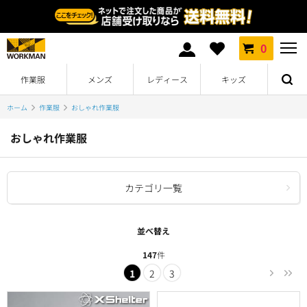
0
作業服
メンズ
レディース
キッズ
ホーム
作業服
おしゃれ作業服
おしゃれ作業服
カテゴリ一覧
並べ替え
147
件
1
2
3