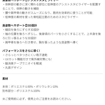
・体幹部の動きに深く関わる部位に低伸度のアシストスタビライザーを配置す
ることで、体幹の動きを補助
・腰や肩甲骨の動きがスムーズになり、筋肉を効率的に使うことが可能
・低伸度の素材を使った脊柱起立筋のためのスタビライザー
良姿勢へサポート②3D設計
・縫目を後ろにずらす3D設計
・袖の位置を後ろへずらし、後身頃のパーツを小さくすることで、上半身を後
ろに引っ張るような3D設計
・肩甲骨を後ろへ引き寄せ、胸を張ったような良姿勢へ導く
パフォーマンスをさらに導く!
・さらっとベタつきにくい吸汗速乾
・UVカット機能付きで紫外線対策にも!
・脇消臭テープでニオイを軽減
・丸首デザイン
素材
本体：ポリエステル90%・ポリウレタン10%
別布部分：ポリエステル100%
※ご使用前に必ず、使用上のご注意をお読みください。