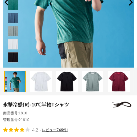
氷撃冷感(R)-10℃半袖Tシャツ
商品番号
1810
管理番号
21810
4.2
（
レビュー746件
）