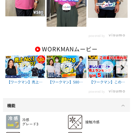
powered by
WORKMAN
ムービー
【ワークマン】売上
【ワークマン】580円
【ワークマン】この夏
No.1のTシャツは580
から買える！動きやす
売れてる涼しい冷感T
powered by
円！氷撃冷感-10℃Tシ
いTシャツ3選｜スポー
シャツ売上ランキング
ャツを本音レビュー
ツ・散歩・ジム・部屋
TOP5
着まで大活躍！
機能