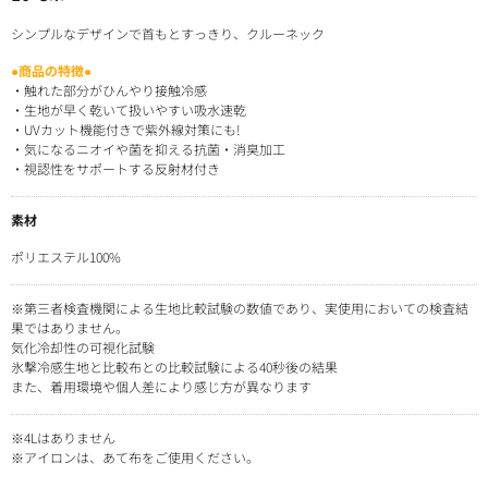
シンプルなデザインで首もとすっきり、クルーネック
●商品の特徴●
・触れた部分がひんやり接触冷感
・生地が早く乾いて扱いやすい吸水速乾
・UVカット機能付きで紫外線対策にも!
・気になるニオイや菌を抑える抗菌・消臭加工
・視認性をサポートする反射材付き
素材
ポリエステル100%
※第三者検査機関による生地比較試験の数値であり、実使用においての検査結
果ではありません。
気化冷却性の可視化試験
氷撃冷感生地と比較布との比較試験による40秒後の結果
また、着用環境や個人差により感じ方が異なります
※4Lはありません
※アイロンは、あて布をご使用ください。