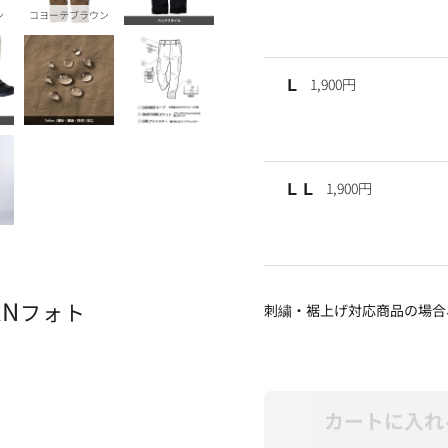
ン
コヨーテブラウン
Ｌ
1,900円
ＬＬ
1,900円
AN
フォト
刺繍・裾上げ対応商品の場合
カートに入れ