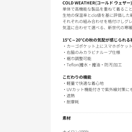
COLD WEATHER(コールド ウェザ
単体で高機能な製品を重ねて着るこ
生地の保温率とclo値を基に評価した
それぞれの組み合わせを格付けしグレ
気温に合わせて選べる、新世代の寒暖
15°C～20°Cの秋の気配が感じられ
・カーゴポケット上にスマホポケッ
・右脇のみカラビナループ仕様
・裾巾調整可能
・Teflon(撥水・撥油・防汚)加工
こだわりの機能
・軽量で快適な着心地
・UVカット機能付きで紫外線対策にも
・遮熱
・耐摩耗
素材
ナイロン100％