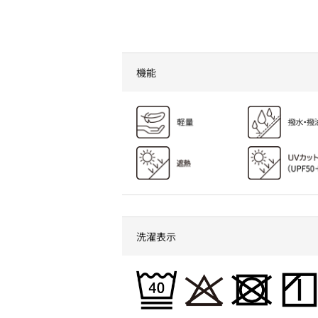
ミリタリーが新登場！レイ
ヤリングで寒暖差を乗り切
る最強ミリタリー「M65タイ
プジャケット」と「カーゴ
機能
パンツ」
洗濯表示