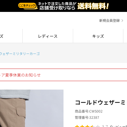
新規会員登録
ズ
レディース
キッズ
ウェザーミリタリーカーゴ
ストア夏季休業のお知らせ
コールドウェザーミ
商品番号
CWS002
管理番号
32387
（
3.7
レビュー5