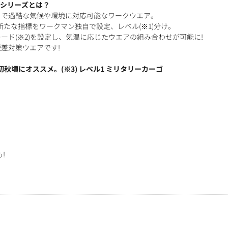
ー)シリーズとは？
とで過酷な気候や環境に対応可能なワークウエア。
新たな指標をワークマン独自で設定、レベル(※1)分け。
ード(※2)を設定し、気温に応じたウエアの組み合わせが可能に!
差対策ウエアです!
る初秋頃にオススメ。(※3) レベル1 ミリタリーカーゴ
ト
!