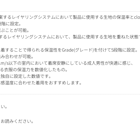
案するレイヤリングシステムにおいて製品に使用する生地の保温率とclo
段階に設定。
選ぶことが可能。
するレイヤリングシステムにおいて、製品に使用する生地を重ねた状態での
することで得られる保温性をGrade(グレード)を付けて5段階に設定。
組み合わせが可能。
流0.1m/s以下の室内において着席安静にしている成人男性が快適に感じ、
できる衣服の保温力を数値化したもの。
社独自に設定した数値です。
体感温度に合わせた着用をおすすめします。
さい。
をお読みください。