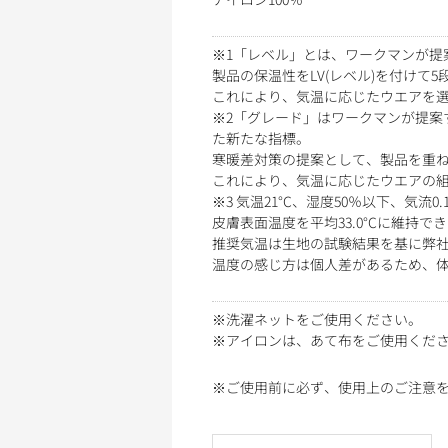
※1「レベル」とは、ワークマンが提
製品の保温性をLV(レベル)を付けて5
これにより、気温に応じたウエアを
※2「グレード」はワークマンが提案
た新たな指標。
寒暖差対策の提案として、製品を重ね着
これにより、気温に応じたウエアの
※3 気温21°C、湿度50％以下、気
皮膚表面温度を平均33.0°Cに維持
推奨気温は生地の試験結果を基に弊
温度の感じ方は個人差があるため、
※洗濯ネットをご使用ください。
※アイロンは、あて布をご使用くだ
※ご使用前に必ず、使用上のご注意