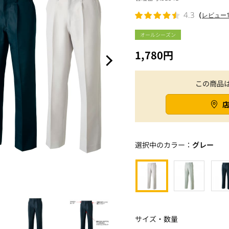
（
4.3
レビュー1
オールシーズン
1,780円
この商品
選択中のカラー：
グレー
サイズ・数量