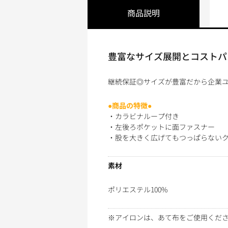
商品説明
豊富なサイズ展開とコストパ
継続保証◎サイズが豊富だから企業ユ
●商品の特徴●
・カラビナループ付き
・左後ろポケットに面ファスナー
・股を大きく広げてもつっぱらない
素材
ポリエステル100%
※アイロンは、あて布をご使用くだ