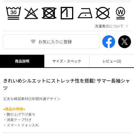
洗濯表示について
お気に入りに登録
商品説明
サイズ・スペック
レビュー
(3)
きれいめシルエットにストレッチ性を搭載! サマー長袖シャ
ツ
丈夫な綿混素材◎年間共通デザイン
●商品の特徴●
・腕の上げ下げ楽々
・消臭テープ付き
・スマートフォン入れ