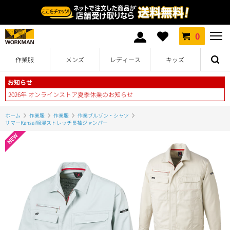
0
作業服
メンズ
レディース
キッズ
お知らせ
2026年 オンラインストア夏季休業のお知らせ
ホーム
作業服
作業服
作業ブルゾン・シャツ
サマーKansai綿混ストレッチ長袖ジャンパー