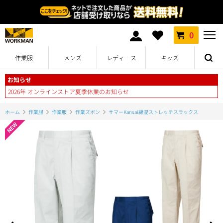
0
作業服
メンズ
レディース
キッズ
お知らせ
2026年 オンラインストア夏季休業のお知らせ
ホーム
作業服
作業服
作業ズボン
サマーKansai綿混ストレッチスラックス