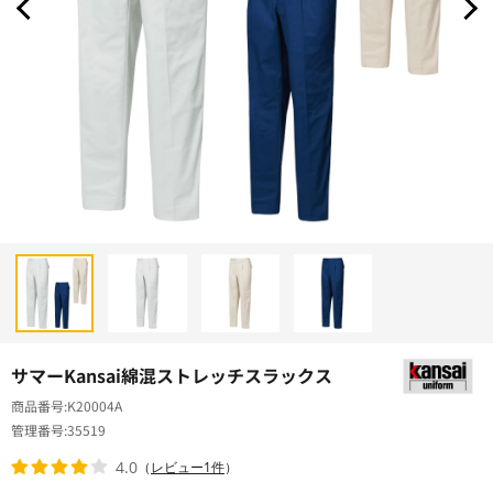
サマーKansai綿混ストレッチスラックス
商品番号
K20004A
管理番号
35519
4.0
（
レビュー1件
）