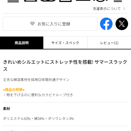
洗濯表示について
お気に入りに登録
商品説明
サイズ・スペック
レビュー
(1)
きれいめシルエットにストレッチ性を搭載! サマースラック
ス
丈夫な綿混素材を採用◎年間共通デザイン
●商品の特徴●
・物を下げるのに便利なカラビナループ付き
素材
ポリエステル63%・綿34%・ポリウレタン3%