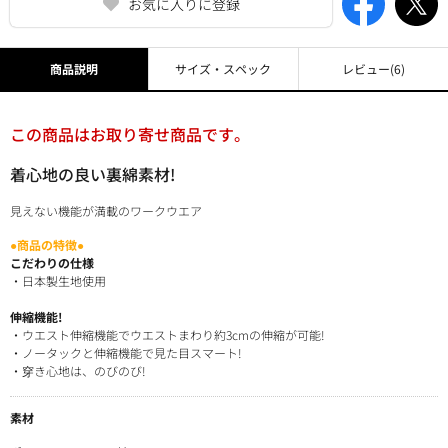
お気に入りに登録
商品説明
サイズ・スペック
レビュー
(6)
この商品はお取り寄せ商品です。
着心地の良い裏綿素材!
見えない機能が満載のワークウエア
●商品の特徴●
こだわりの仕様
・日本製生地使用
伸縮機能!
・ウエスト伸縮機能でウエストまわり約3cmの伸縮が可能!
・ノータックと伸縮機能で見た目スマート!
・穿き心地は、のびのび!
素材