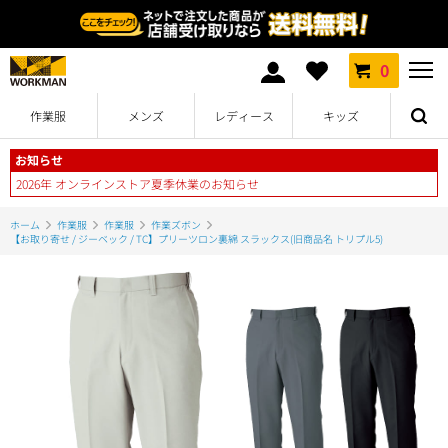
0
作業服
メンズ
レディース
キッズ
お知らせ
2026年 オンラインストア夏季休業のお知らせ
ホーム
作業服
作業服
作業ズボン
【お取り寄せ / ジーベック / TC】プリーツロン裏綿 スラックス(旧商品名 トリプル5)