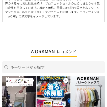
声のする方に常に進化を続け、プロフェッショナルのために誰よりも本気
な企業を目指しています。機能と価格、品質に絶対的な重きをおくワーク
マンの原点。私たちは「働く」すべての人を応援します。ロゴデザインは
「WORK」の頭文字をイメージしています。
WORKMAN
レコメンド