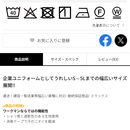
洗濯表示について
お気に入りに登録
商品説明
サイズ・スペック
レビュー
(93)
企業ユニフォームとしてうれしいS～5Lまでの幅広いサイズ
展開!!
運送・建設・製造業等幅広い業種に対応! 継続保証商品! スラックス
●商品の特徴●
ワークマンならではの機能性
・シャリ感と速乾性のある生地使用
・消臭テープで汗のニオイを軽減