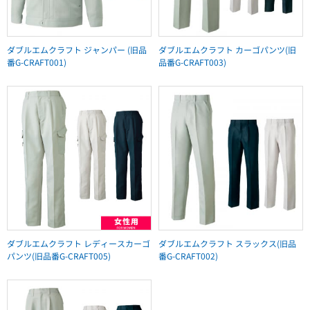
ダブルエムクラフト ジャンパー (旧品
ダブルエムクラフト カーゴパンツ(旧
番G-CRAFT001)
品番G-CRAFT003)
ダブルエムクラフト レディースカーゴ
ダブルエムクラフト スラックス(旧品
パンツ(旧品番G-CRAFT005)
番G-CRAFT002)