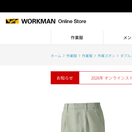
作業服
メン
ホーム
作業服
作業服
作業ズボン
ダブル
お知らせ
2026年 オンライン