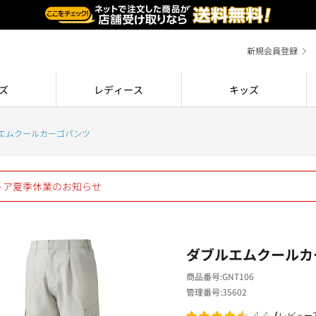
新規会員登録
ズ
レディース
キッズ
エムクールカーゴパンツ
ストア夏季休業のお知らせ
ダブルエムクールカ
商品番号
GNT106
管理番号
35602
（
4.4
レビュー2