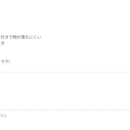
ー付きで物が落ちにくい
付き
ラク!
さい。