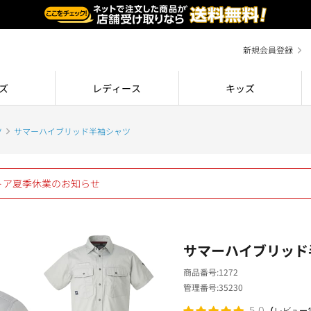
新規会員登録
ズ
レディース
キッズ
ツ
サマーハイブリッド半袖シャツ
ストア夏季休業のお知らせ
サマーハイブリッド
商品番号
1272
管理番号
35230
（
5.0
レビュー