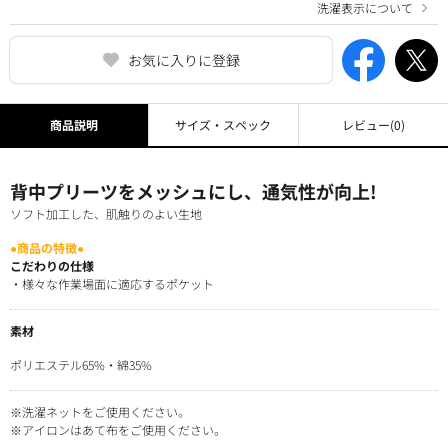
洗濯表示について
お気に入りに登録
商品説明
サイズ・スペック
レビュー
(0)
背中プリーツをメッシュにし、通気性が向上!
ソフト加工した、肌触りのよい生地
●商品の特徴●
こだわりの仕様
・様々な作業場面に適応するポケット
素材
ポリエステル65%・綿35%
※洗濯ネットをご使用ください。
※アイロンはあて布をご使用ください。