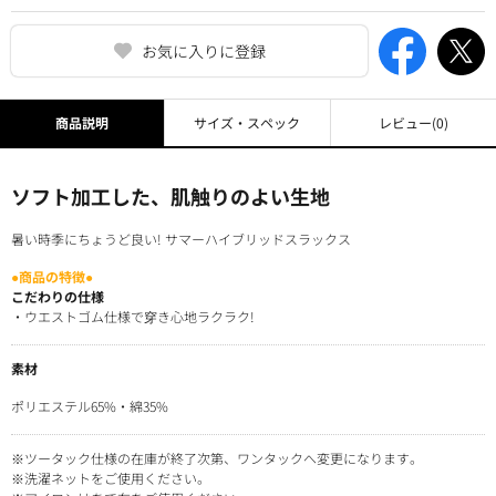
お気に入りに登録
商品説明
サイズ・スペック
レビュー
(0)
ソフト加工した、肌触りのよい生地
暑い時季にちょうど良い! サマーハイブリッドスラックス
●商品の特徴●
こだわりの仕様
・ウエストゴム仕様で穿き心地ラクラク!
素材
ポリエステル65%・綿35%
※ツータック仕様の在庫が終了次第、ワンタックへ変更になります。
※洗濯ネットをご使用ください。