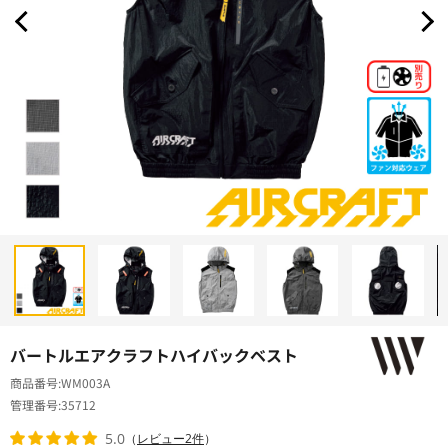
バートルエアクラフトハイバックベスト
商品番号
WM003A
管理番号
35712
5.0
（
レビュー2件
）