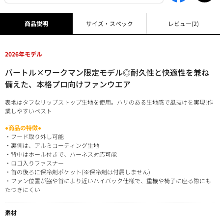
商品説明
サイズ・スペック
レビュー
(2)
2026年モデル
バートル×ワークマン限定モデル◎耐久性と快適性を兼ね
備えた、本格プロ向けファンウエア
表地はタフなリップストップ生地を使用。ハリのある生地感で風抜けを実現!作
業しやすいベスト
●商品の特徴●
・フード取り外し可能
・裏側は、アルミコーティング生地
・背中はホール付きで、ハーネス対応可能
・ロゴ入りファスナー
・首の後ろに保冷剤ポケット(※保冷剤は付属しません)
・ファン位置が脇や首により近いハイバック仕様で、重機や椅子に座る際にも
たつきにくい
素材