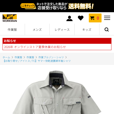
0
作業服
メンズ
レディース
キッズ
お知らせ
2026年 オンラインストア夏季休業のお知らせ
ホーム
作業服
作業服
作業ブルゾン・シャツ
【お取り寄せ / アイトス / TC】サマー快乾速裏綿半袖シャツ