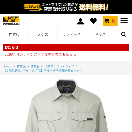
0
作業服
メンズ
レディース
キッズ
お知らせ
2026年 オンラインストア夏季休業のお知らせ
ホーム
作業服
作業服
作業ブルゾン・シャツ
【お取り寄せ / アイトス / TC】サマー快乾速裏綿長袖シャツ