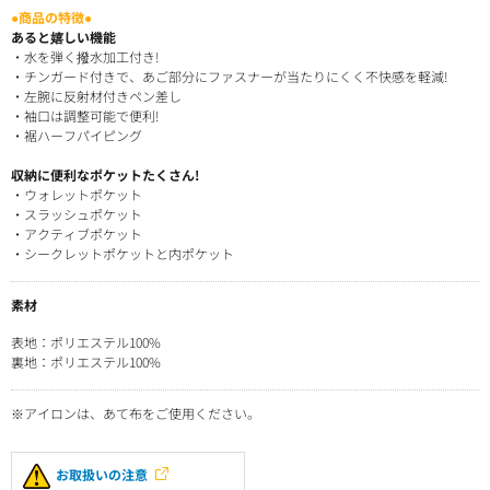
●商品の特徴●
あると嬉しい機能
・水を弾く撥水加工付き!
・チンガード付きで、あご部分にファスナーが当たりにくく不快感を軽減!
・左腕に反射材付きペン差し
・袖口は調整可能で便利!
・裾ハーフパイピング
収納に便利なポケットたくさん!
・ウォレットポケット
・スラッシュポケット
・アクティブポケット
・シークレットポケットと内ポケット
素材
表地：ポリエステル100%
裏地：ポリエステル100%
※アイロンは、あて布をご使用ください。
お取扱いの注意