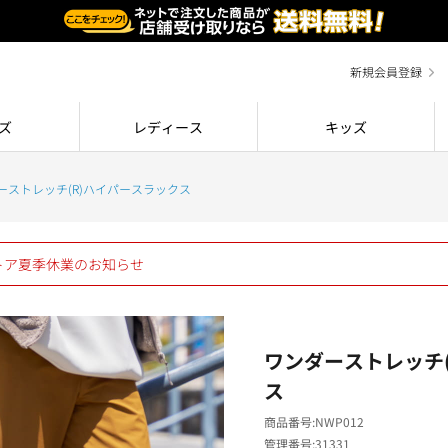
新規会員登録
ズ
レディース
キッズ
ーストレッチ(R)ハイパースラックス
ストア夏季休業のお知らせ
ワンダーストレッチ
ス
商品番号
NWP012
管理番号
31331