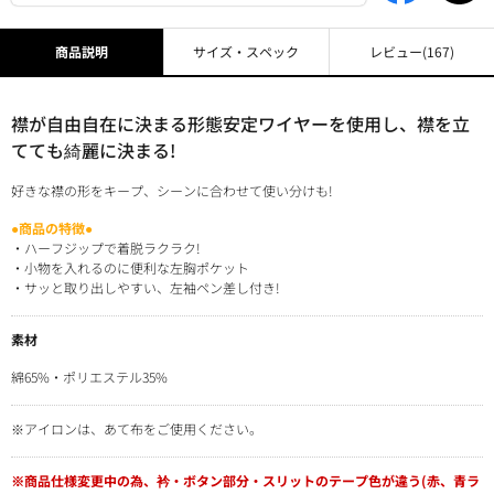
商品説明
サイズ・スペック
レビュー
(167)
襟が自由自在に決まる形態安定ワイヤーを使用し、襟を立
てても綺麗に決まる!
好きな襟の形をキープ、シーンに合わせて使い分けも!
●商品の特徴●
・ハーフジップで着脱ラクラク!
・小物を入れるのに便利な左胸ポケット
・サッと取り出しやすい、左袖ペン差し付き!
素材
綿65%・ポリエステル35%
※アイロンは、あて布をご使用ください。
※商品仕様変更中の為、衿・ボタン部分・スリットのテープ色が違う(赤、青ラ