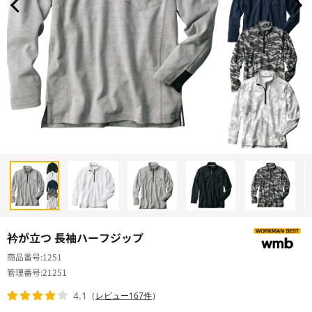
衿が立つ 長袖ハーフジップ
商品番号
1251
管理番号
21251
4.1
（
レビュー167件
）