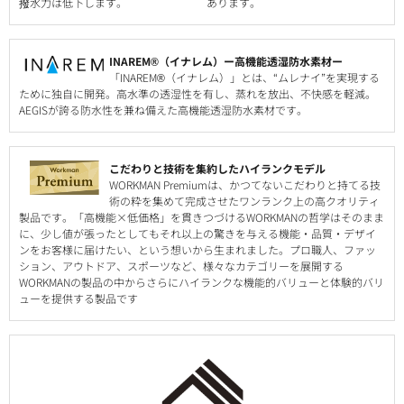
撥水力は低下します。
あります。
INAREM®（イナレム）ー高機能透湿防水素材ー
「INAREM®（イナレム）」とは、“ムレナイ”を実現する
ために独自に開発。高水準の透湿性を有し、蒸れを放出、不快感を軽減。
AEGISが誇る防水性を兼ね備えた高機能透湿防水素材です。
こだわりと技術を集約したハイランクモデル
WORKMAN Premiumは、かつてないこだわりと持てる技
術の粋を集めて完成させたワンランク上の高クオリティ
製品です。「高機能×低価格」を貫きつづけるWORKMANの哲学はそのまま
に、少し値が張ったとしてもそれ以上の驚きを与える機能・品質・デザイ
ンをお客様に届けたい、という想いから生まれました。プロ職人、ファッ
ション、アウトドア、スポーツなど、様々なカテゴリーを展開する
WORKMANの製品の中からさらにハイランクな機能的バリューと体験的バリ
ューを提供する製品です