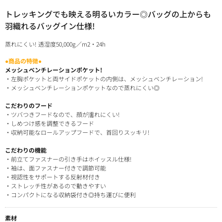
トレッキングでも映える明るいカラー◎バッグの上からも
羽織れるバッグイン仕様!
蒸れにくい! 透湿度50,000g／m
2
・24h
●商品の特徴●
メッシュベンチレーションポケット!
・左胸ポケットと両サイドポケットの内側は、メッシュベンチレーション!
・メッシュベンチレーションポケットなので蒸れにくい◎
こだわりのフード
・ツバつきフードなので、顔が濡れにくい!
・しめつけ感を調整できるフード
・収納可能なロールアップフードで、首回りスッキリ!
こだわりの機能
・前立てファスナーの引き手はホイッスル仕様!
・袖は、面ファスナー付きで調節可能
・視認性をサポートする反射材付き
・ストレッチ性があるので動きやすい
・コンパクトになる収納袋付き◎持ち運びに便利
素材