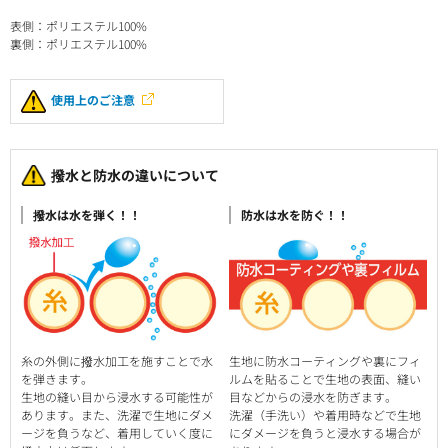
表側：ポリエステル100%
裏側：ポリエステル100%
使用上のご注意
撥水と防水の違いについて
撥水は水を弾く！！
防水は水を防ぐ！！
糸の外側に撥水加工を施すことで水
生地に防水コーティングや裏にフィ
を弾きます。
ルムを貼ることで生地の表面、縫い
生地の縫い目から浸水する可能性が
目などからの浸水を防ぎます。
あります。また、洗濯で生地にダメ
洗濯（手洗い）や着用時などで生地
ージを負うなど、着用していく度に
にダメージを負うと浸水する場合が