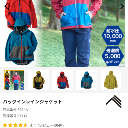
バッグインレインジャケット
商品番号
R014A
管理番号
67714
4.4
（
レビュー406件
）