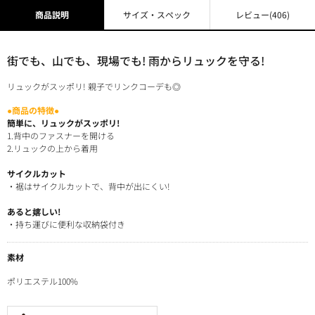
商品説明
サイズ・スペック
レビュー
(406)
街でも、山でも、現場でも! 雨からリュックを守る!
リュックがスッポリ! 親子でリンクコーデも◎
●商品の特徴●
簡単に、リュックがスッポリ!
1.背中のファスナーを開ける
2.リュックの上から着用
サイクルカット
・裾はサイクルカットで、背中が出にくい!
あると嬉しい!
・持ち運びに便利な収納袋付き
素材
ポリエステル100%