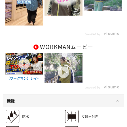
powered by
WORKMAN
ムービー
【ワークマン】レイン
R014 BAG in(バッグ
ウェア売上ランキング
イン)レインジャケット
powered by
TOP10！今売れている
のはコレ
機能