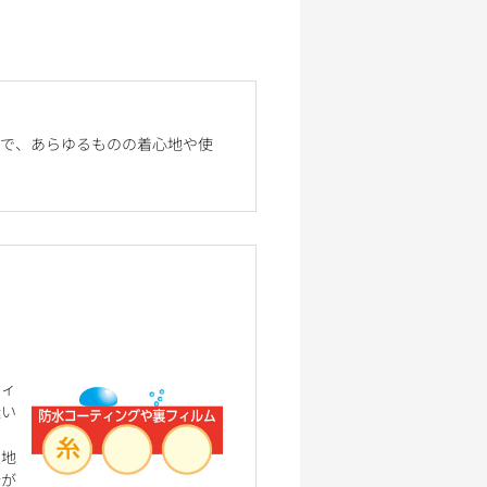
素材で、あらゆるものの着心地や使
フィ
縫い
生地
合が