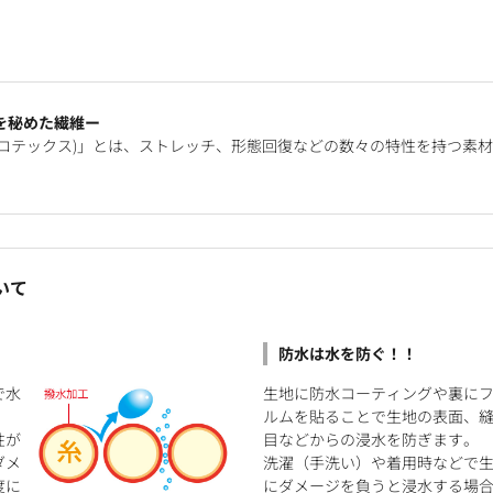
を秘めた繊維ー
®(ソロテックス)」とは、ストレッチ、形態回復などの数々の特性を持つ
いて
防水は水を防ぐ！！
で水
生地に防水コーティングや裏に
ルムを貼ることで生地の表面、
性が
目などからの浸水を防ぎます。
ダメ
洗濯（手洗い）や着用時などで
度に
にダメージを負うと浸水する場