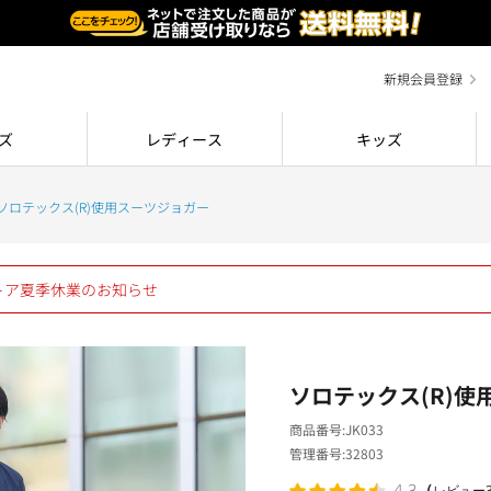
新規会員登録
ズ
レディース
キッズ
ソロテックス(R)使用スーツジョガー
ストア夏季休業のお知らせ
ソロテックス(R)使
商品番号
JK033
管理番号
32803
（
4.3
レビュー