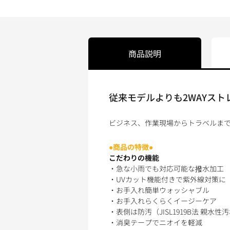
商品説明
従来モデルよりも2WAYスト
ビジネス、作業現場からトラベルま
●商品の特徴●
こだわりの機能
・急な小雨でも対応可能な撥水加工
・UVカット機能付きで紫外線対策に
・お手入れ簡単ウォッシャブル
・お手入れらくらくイージーケア
・表側は防汚（JISL1919B法 親水性
・消臭テープでニオイを軽減