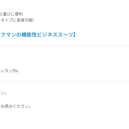
持ち運びに便利
タイプに変身可能!
ークマンの機能性ビジネススーツ】
レタン5%
さい。
をお読みください。