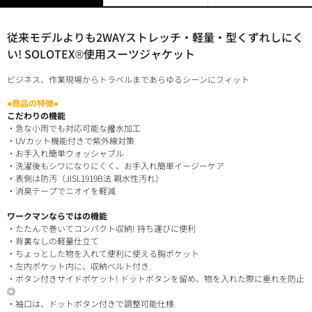
従来モデルよりも2WAYストレッチ・軽量・型くずれしにく
い! SOLOTEX®使用スーツジャケット
ビジネス、作業現場からトラベルまであらゆるシーンにフィット
●商品の特徴●
こだわりの機能
・急な小雨でも対応可能な撥水加工
・UVカット機能付きで紫外線対策
・お手入れ簡単ウォッシャブル
・洗濯後もシワになりにくく、お手入れ簡単イージーケア
・表側は防汚（JISL1919B法 親水性汚れ）
・消臭テープでニオイを軽減
ワークマンならではの機能
・たたんで巻いてコンパクト収納! 持ち運びに便利
・背裏なしの軽量仕立て
・ちょっとした物を入れて便利に使える胸ポケット
・左内ポケット内に、収納ベルト付き
・ボタン付きサイドポケット! ドットボタンを留め、物を入れた際に垂れを防止
◎
・袖口は、ドットボタン付きで調整可能仕様