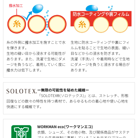
糸の外側に撥水加工を施すことで水
生地に防水コーティングや裏にフィ
を弾きます。
ルムを貼ることで生地の表面、縫い
生地の縫い目から浸水する可能性が
目などからの浸水を防ぎます。
あります。また、洗濯で生地にダメ
洗濯（手洗い）や着用時などで生地
ージを負うなど、着用していく度に
にダメージを負うと浸水する場合が
撥水力は低下します。
あります。
ー無限の可能性を秘めた繊維ー
「SOLOTEX®(ソロテックス)」とは、ストレッチ、形態
回復などの数々の特性を持つ素材で、あらゆるものの着心地や使い心地を
快適にする繊維です。
WORKMAN eco(ワークマンエコ)
衣類、シューズ、その他小物、及び関係商品がサステナ
ブルな生産体制に準拠していることを示すロゴマーク