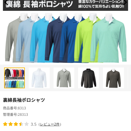
裏綿長袖ポロシャツ
商品番号
8313
管理番号
28313
3.5
（
レビュー2件
）