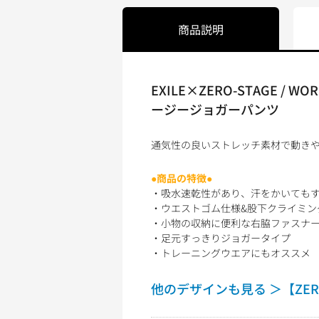
商品説明
EXILE×ZERO-STAG
ージージョガーパンツ
通気性の良いストレッチ素材で動き
●商品の特徴●
・吸水速乾性があり、汗をかいても
・ウエストゴム仕様&股下クライミン
・小物の収納に便利な右脇ファスナ
・足元すっきりジョガータイプ
・トレーニングウエアにもオススメ
他のデザインも見る ＞【ZERO-S