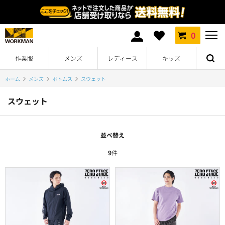
0
作業服
メンズ
レディース
キッズ
ホーム
メンズ
ボトムス
スウェット
スウェット
並べ替え
9
件