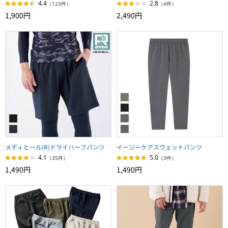
4.4
2.8
（123件）
（4件）
1,900円
2,490円
メディヒール(R)ドライハーフパンツ
イージーケアスウェットパンツ
4.1
5.0
（35件）
（3件）
1,490円
1,490円