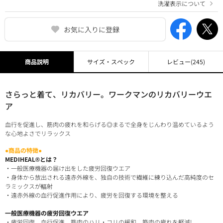
洗濯表示について
お気に入りに登録
商品説明
サイズ・スペック
レビュー
(245)
さらっと着て、リカバリー。ワークマンのリカバリーウエ
ア
血行を促進し、筋肉の疲れを和らげる◎まるで全身をじんわり温めているよう
な心地よさでリラックス
●商品の特徴●
MEDIHEAL®とは？
・一般医療機器の届け出をした疲労回復ウエア
・身体から放出される遠赤外線を、独自の技術で繊維に練り込んだ高純度のセ
ラミックスが輻射
・遠赤外線の血行促進作用により、疲労を回復する環境を整える
一般医療機器の疲労回復ウエア
・疲労回復、血行促進、筋肉のハリ・コリの緩和、筋肉の疲れを軽減!