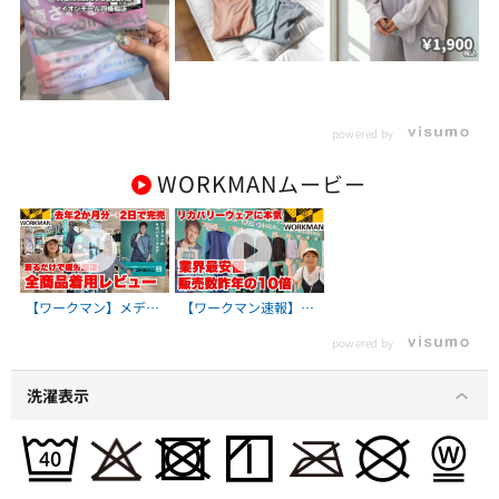
powered by
WORKMAN
ムービー
【ワークマン】メディ
【ワークマン速報】メ
ヒールが爆売れ中！全
ディヒール・リカバリ
powered by
商品ガチ着用レビュー/
ーウェアが業界最安値
着心地＆サイズ感も解
で200万着販売開始！
説
ワークマン2025秋冬展
洗濯表示
示会