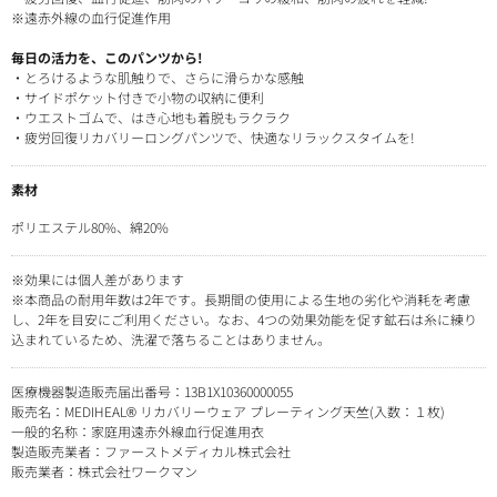
※遠赤外線の血行促進作用
毎日の活力を、このパンツから!
・とろけるような肌触りで、さらに滑らかな感触
・サイドポケット付きで小物の収納に便利
・ウエストゴムで、はき心地も着脱もラクラク
・疲労回復リカバリーロングパンツで、快適なリラックスタイムを!
素材
ポリエステル80%、綿20%
※効果には個人差があります
※本商品の耐用年数は2年です。長期間の使用による生地の劣化や消耗を考慮
し、2年を目安にご利用ください。なお、4つの効果効能を促す鉱石は糸に練り
込まれているため、洗濯で落ちることはありません。
医療機器製造販売届出番号：13B1X10360000055
販売名：MEDIHEAL® リカバリーウェア プレーティング天竺(入数：１枚)
一般的名称：家庭用遠赤外線血行促進用衣
製造販売業者：ファーストメディカル株式会社
販売業者：株式会社ワークマン