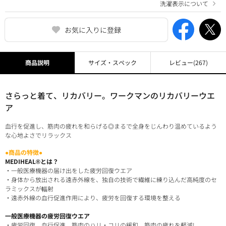
洗濯表示について
お気に入りに登録
商品説明
サイズ・スペック
レビュー
(267)
さらっと着て、リカバリー。ワークマンのリカバリーウエ
ア
血行を促進し、筋肉の疲れを和らげる◎まるで全身をじんわり温めているよう
な心地よさでリラックス
●商品の特徴●
MEDIHEAL®とは？
・一般医療機器の届け出をした疲労回復ウエア
・身体から放出される遠赤外線を、独自の技術で繊維に練り込んだ高純度のセ
ラミックスが輻射
・遠赤外線の血行促進作用により、疲労を回復する環境を整える
一般医療機器の疲労回復ウエア
・疲労回復、血行促進、筋肉のハリ・コリの緩和、筋肉の疲れを軽減!