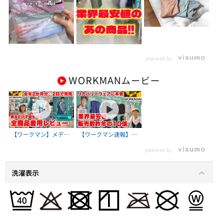
powered by
WORKMAN
ムービー
【ワークマン】メディ
【ワークマン速報】メ
ヒールが爆売れ中！全
ディヒール・リカバリ
powered by
商品ガチ着用レビュー/
ーウェアが業界最安値
着心地＆サイズ感も解
で200万着販売開始！
説
ワークマン2025秋冬展
洗濯表示
示会