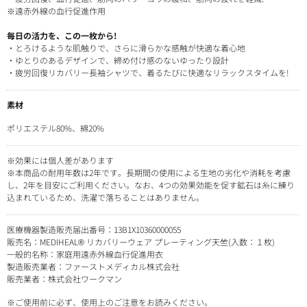
※遠赤外線の血行促進作用
毎日の活力を、この一枚から!
・とろけるような肌触りで、さらに滑らかな感触が快適な着心地
・ゆとりのあるデザインで、締め付け感のないゆったり設計
・疲労回復リカバリー長袖シャツで、着るたびに快適なリラックスタイムを!
素材
ポリエステル80%、綿20%
※効果には個人差があります
※本商品の耐用年数は2年です。長期間の使用による生地の劣化や消耗を考慮
し、2年を目安にご利用ください。なお、4つの効果効能を促す鉱石は糸に練り
込まれているため、洗濯で落ちることはありません。
医療機器製造販売届出番号：13B1X10360000055
販売名：MEDIHEAL® リカバリーウェア プレーティング天竺(入数：１枚)
一般的名称：家庭用遠赤外線血行促進用衣
製造販売業者：ファーストメディカル株式会社
販売業者：株式会社ワークマン
※ご使用前に必ず、使用上のご注意をお読みください。