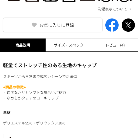
洗濯表示について
お気に入りに登録
商品説明
サイズ・スペック
レビュー
(4)
軽量でストレッチ性のある生地のキャップ
スポーツから日常まで幅広いシーンで活躍◎
●商品の特徴●
・適度なハリとソフトな風合いが魅力
・なめらかタッチのローキャップ
素材
ポリエステル95%・ポリウレタン10%