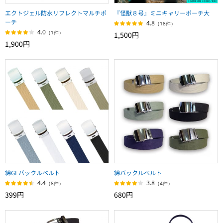
エクトジェル防水リフレクトマルチポ
『怪獣８号』ミニキャリーポーチ大
ーチ
4.8
（18件）
4.0
（1件）
1,500円
1,900円
綿GI バックルベルト
綿バックルベルト
4.4
3.8
（8件）
（4件）
399円
680円