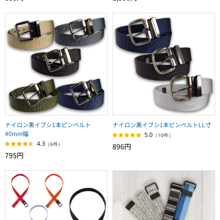
ナイロン黒イブシ1本ピンベルト
ナイロン黒イブシ1本ピンベルトLL寸
40mm幅
5.0
（10件）
4.3
（6件）
896円
795円