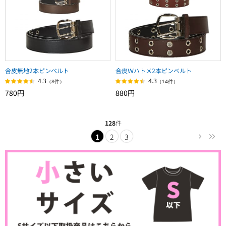
合皮無地2本ピンベルト
合皮Ｗハトメ2本ピンベルト
4.3
4.3
（8件）
（14件）
780円
880円
128
件
1
2
3