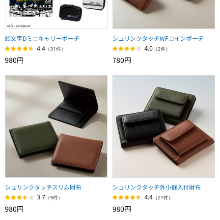
頭文字Dミニキャリーポーチ
シュリンクタッチWFコインポーチ
4.4
4.0
（31件）
（2件）
980円
780円
シュリンクタッチスリム財布
シュリンクタッチ外小銭入付財布
3.7
4.4
（9件）
（21件）
980円
980円