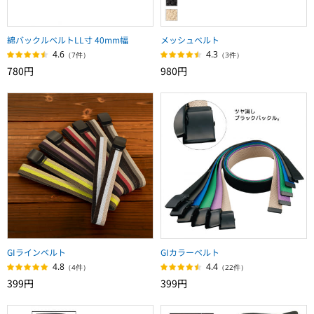
綿バックルベルトLL寸 40mm幅
メッシュベルト
4.6
4.3
（7件）
（3件）
780円
980円
GIラインベルト
GIカラーベルト
4.8
4.4
（4件）
（22件）
399円
399円