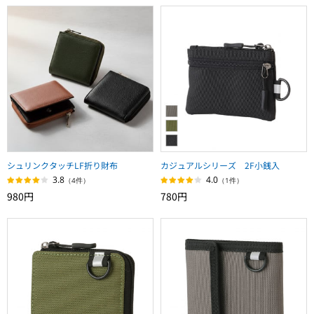
シュリンクタッチLF折り財布
カジュアルシリーズ 2F小銭入
3.8
4.0
（4件）
（1件）
980円
780円