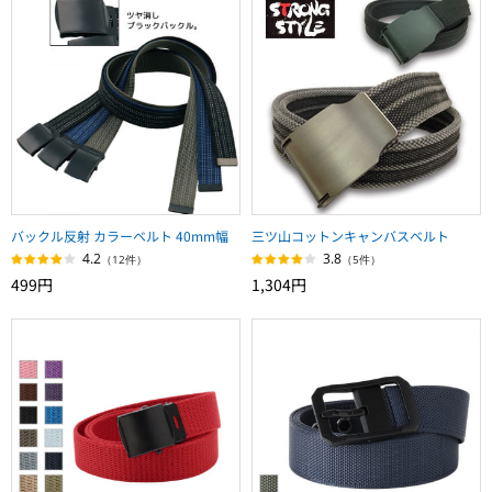
バックル反射 カラーベルト 40mm幅
三ツ山コットンキャンバスベルト
4.2
3.8
（12件）
（5件）
499円
1,304円