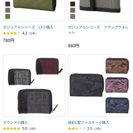
カジュアルシリーズ LF小銭入
カジュアルシリーズ フラップウォレ
ット
4.2
（5件）
780円
880円
ラウンド小銭入
迷彩L型ファスナー小銭入
5.0
2.5
（5件）
（2件）