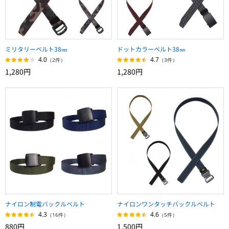
ミリタリーベルト38㎜
ドットカラーベルト38㎜
4.0
4.7
（2件）
（3件）
1,280円
1,280円
ナイロン制電バックルベルト
ナイロンワンタッチバックルベルト
4.3
4.6
（16件）
（5件）
880円
1,500円