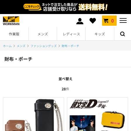
0
作業服
メンズ
レディース
キッズ
ホーム
メンズ
ファッショングッズ
財布・ポーチ
財布・ポーチ
並べ替え
28
件