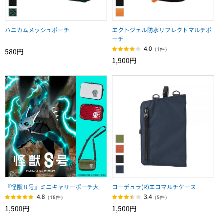
ハニカムメッシュポーチ
エクトジェル防水リフレクトマルチポ
ーチ
4.0
（1件）
580円
1,900円
『怪獣８号』ミニキャリーポーチ大
コーデュラ(R)エコマルチケース
4.8
3.4
（18件）
（5件）
1,500円
1,500円