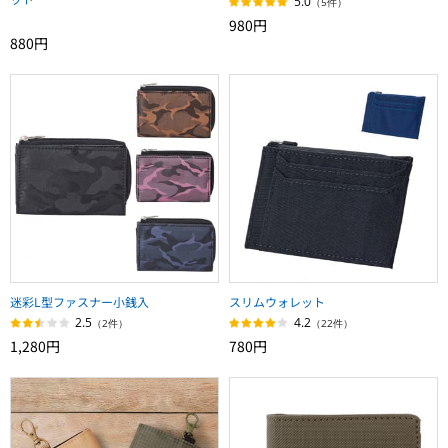
5.0
（5件）
980円
880円
迷彩L型ファスナー小銭入
スリムウォレット
2.5
4.2
（2件）
（22件）
1,280円
780円