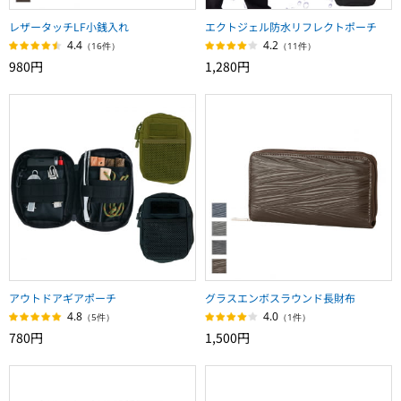
レザータッチLF小銭入れ
エクトジェル防水リフレクトポーチ
4.4
4.2
（16件）
（11件）
980円
1,280円
アウトドアギアポーチ
グラスエンボスラウンド長財布
4.8
4.0
（5件）
（1件）
780円
1,500円