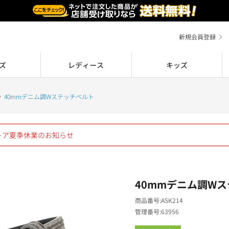
新規会員登録
ズ
レディース
キッズ
40mmデニム調Wステッチベルト
ストア夏季休業のお知らせ
40mmデニム調W
商品番号
ASK214
管理番号
63956