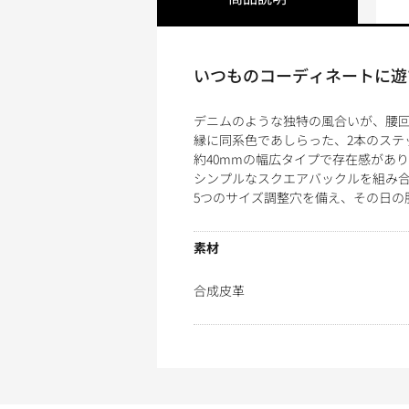
いつものコーディネートに遊
デニムのような独特の風合いが、腰
縁に同系色であしらった、2本のステ
約40mmの幅広タイプで存在感があ
シンプルなスクエアバックルを組み
5つのサイズ調整穴を備え、その日の
素材
合成皮革