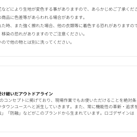
花などにより生地が変色する事がありますので、あらかじめご了承くだ
の商品に色差等があらわれる場合があります。
れた時、また強く擦れた場合、他の衣類等に着色する恐れがありますの
、移染の恐れがありますのでご注意ください。
いので他の物とは別に洗ってください。
受け継いだアウトドアライン
を企画開発のコンセプトに掲げており、現場作業でもお使いただけることを絶対条
やタウンユースへと派生していきます。また、常に機能性の革新・追求
虫」「防融」などがこのブランドから生まれています。ロゴデザインは