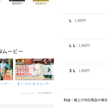
ネイビー
マスタード
Ｌ
1,900円
ＬＬ
1,900円
N
ムービー
３Ｌ
1,900円
ャンプで
【ワークマン】キャンプや
【ワークマン】キャンプで
4選_ア
アウトドアに最適なおしゃ
活躍するウェア11選！2023
powered by
間違いな
れウェア登場！コットンキ
年最新版
刺繍・裾上げ対応商品の場合
ャノラック2900円