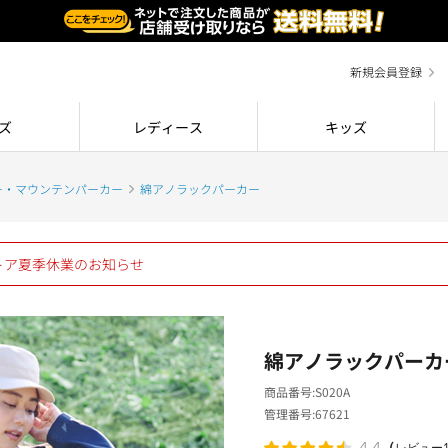
新規会員登録
ズ
レディース
キッズ
ー・マウンテンパーカー
綿アノラックパーカー
ストア夏季休業のお知らせ
綿アノラックパーカ
商品番号
S020A
管理番号
67621
（
4.4
レビュー1