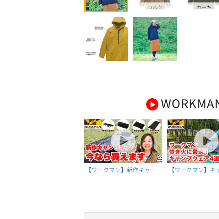
コルク
カーキ
WORKMA
【ワークマン】新作キャン
【ワークマン】キ
プギア、今なら買えます！
使える焚き火ウェア
ウトドアで大活躍
し！