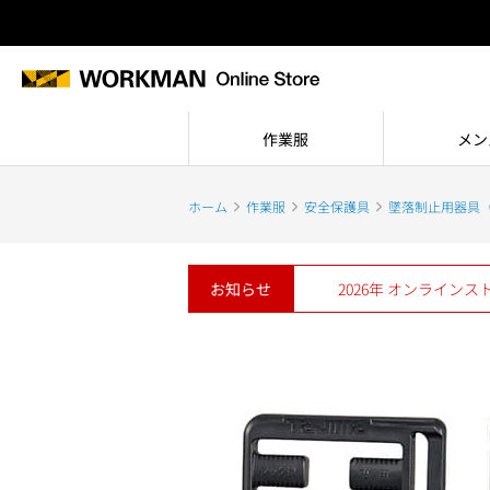
作業服
メン
ホーム
作業服
安全保護具
墜落制止用器具
お知らせ
2026年 オンライン