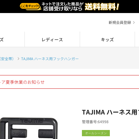
新規会員登録
ズ
レディース
キッズ
（安全帯）
TAJIMA ハーネス用フックハンガー
ストア夏季休業のお知らせ
TAJIMA ハーネ
管理番号
64998
オールシーズン