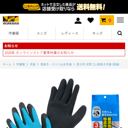
0
作業服
メンズ
レディース
キッズ
お知らせ
2026年 オンラインストア夏季休業のお知らせ
ホーム
作業服
手袋
背抜き・スベリ止め手袋
匠の手 天然ゴム背抜き手袋 3双組