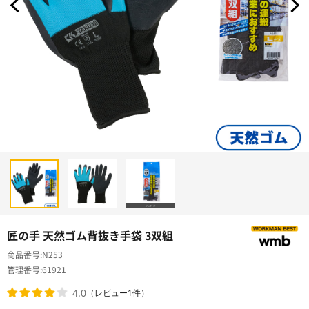
匠の手 天然ゴム背抜き手袋 3双組
商品番号
N253
管理番号
61921
4.0
（
レビュー1件
）