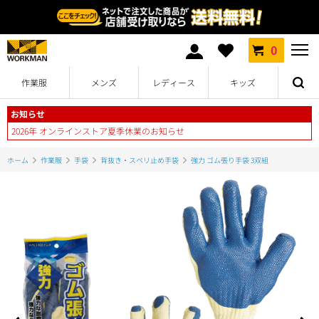
0
作業服
メンズ
レディース
キッズ
お知らせ
2026年 オンラインストア夏季休業のお知らせ
ホーム
作業服
手袋
背抜き・スベリ止め手袋
強力 ゴム張り手袋 3双組