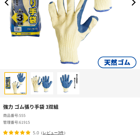
強力 ゴム張り手袋 3双組
商品番号
555
管理番号
61915
5.0
（
レビュー3件
）