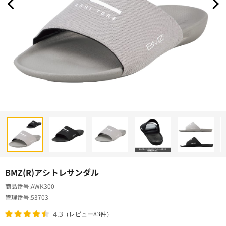
BMZ(R)アシトレサンダル
商品番号
AWK300
管理番号
53703
4.3
（
レビュー83件
）