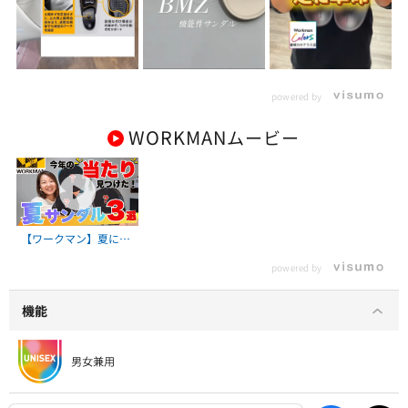
powered by
WORKMAN
ムービー
【ワークマン】夏に履
きたいおすすめ新作サ
powered by
ンダル3選/正直かなり
良かったです
機能